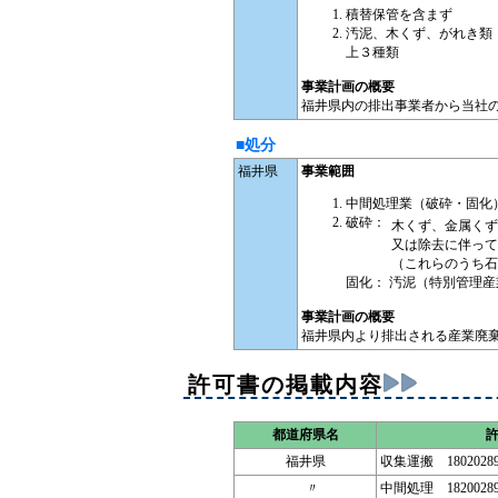
積替保管を含まず
汚泥、木くず、がれき類
上３種類
事業計画の概要
福井県内の排出事業者から当社
■処分
福井県
事業範囲
中間処理業（破砕・固化
破砕：
木くず、金属くず
又は除去に伴って
（これらのうち石
固化： 汚泥（特別管理
事業計画の概要
福井県内より排出される産業廃
許可書の掲載内容
都道府県名
福井県
収集運搬 18020289
〃
中間処理 18200289