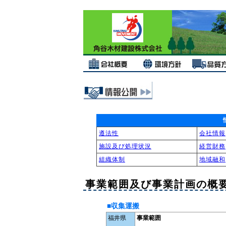
遵法性
会社情報
施設及び処理状況
経営財務
組織体制
地域融和
事業範囲及び事業計画の概
■収集運搬
福井県
事業範囲