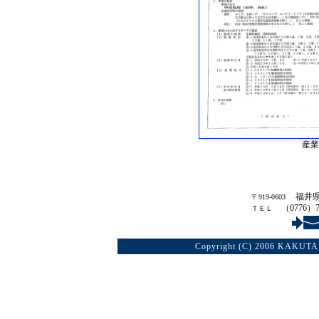
産業
福井
〒919-0603
（0776）7
ＴＥＬ
Copyright (C) 2006 KAKUTAN